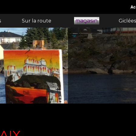
Ac
s
Sur la route
Giclées
AIX