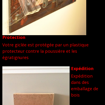
Protection
Votre giclée est protégée par un plastique
protecteur contre la poussière et les
égratignures
Expédition
Expédition
dans des
emballage de
bois