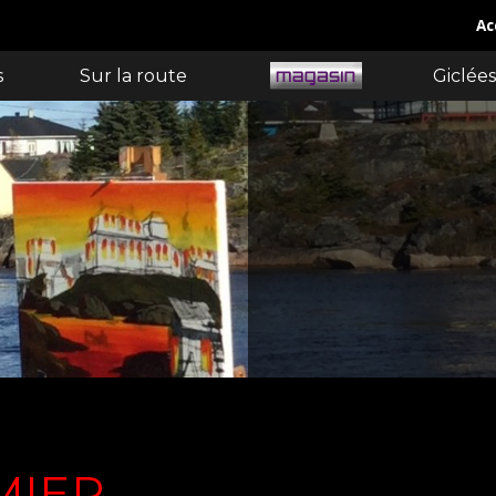
Ac
s
Sur la route
Giclées
MIER