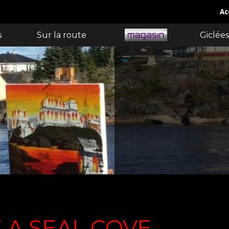
Ac
s
Sur la route
Giclées
 A SEAL COVE