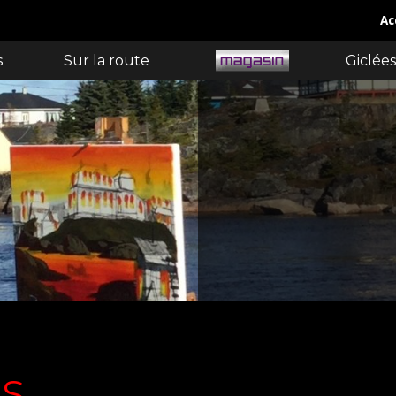
Ac
s
Sur la route
Giclées
RS