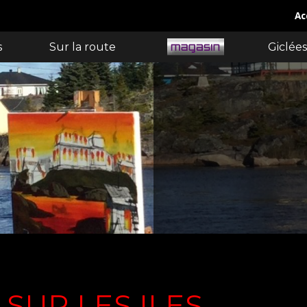
Ac
s
Sur la route
Giclées
 SUR LES ILES