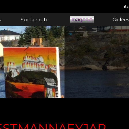
Ac
s
Sur la route
Giclées
VESTMANNAEYJAR