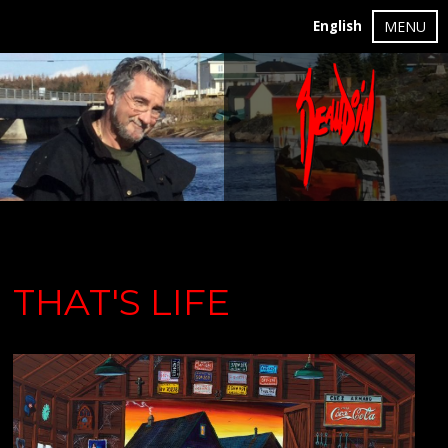
English
MENU
THAT'S LIFE