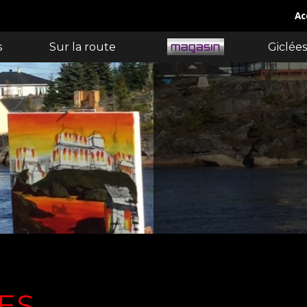
Ac
s
Sur la route
Giclées
ES