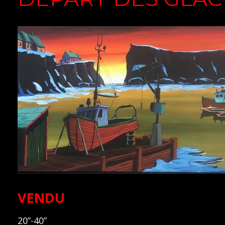
VENDU
20”-40”