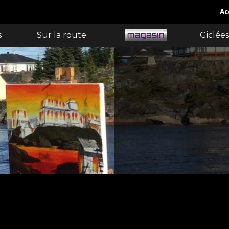
Ac
s
Sur la route
Giclées
N